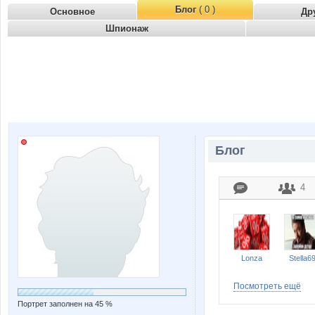
Блог
( 0 )
Основное
Др
Шпионаж
Блог
4
Lonza
Stella6
Посмотреть ещё
Портрет заполнен на 45 %