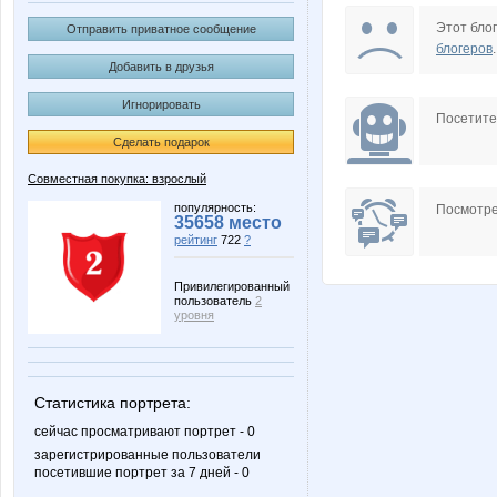
Пируэтта
СУ!!ПЕ
Этот блог
Отправить приватное сообщение
блогеров
.
Добавить в друзья
Игнорировать
Посетит
Сделать подарок
Совместная покупка: взрослый
популярность:
Посмотре
35658 место
рейтинг
722
?
Привилегированный
пользователь
2
уровня
Статистика портрета:
сейчас просматривают портрет - 0
зарегистрированные пользователи
посетившие портрет за 7 дней - 0